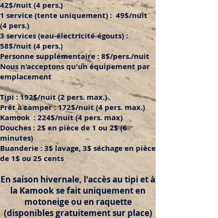
42$/nuit (4 pers.)
1 service (tente uniquement) : 49$/nuit
(4 pers.)
3 services (eau-électricité-égouts) :
58$/nuit (4 pers.)
Personne supplémentaire : 8$/pers./nuit
Nous n'acceptons qu'un équipement par
emplacement
Tipi : 192$/nuit (2 pers. max.)
Prêt à camper : 172$/nuit (4 pers. max.)
Kamook : 224$/nuit (4 pers. max)
Douches : 2$ en pièce de 1 ou 2$ (6
minutes)
Buanderie : 3$ lavage, 3$ séchage en pièce
de 1$ ou 25 cents
En saison hivernale, l'accès au tipi et à
la Kamook se fait uniquement en
motoneige ou en raquette
(disponibles gratuitement sur place)