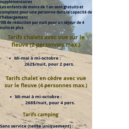
supplémentaires
Les enfants de moins de 1 an sont gratuits et
comptent pour une personne dans la capacité de
l'hébergement
10$ de réduction par nuit pour un séjour de 4
nuits et plus
Tarifs chalets avec vue sur le
fleuve (2 personnes max.)
Mi-mai à mi-octobre :
262$/nuit, pour 2 pers.
Tarifs chalet en cèdre avec vue
sur le fleuve (4 personnes max.)
Mi-mai à mi-octobre :
268$/nuit, pour 4 pers.
Tarifs camping
Sans service (tente uniquement) :