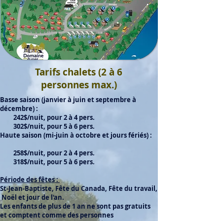
Tarifs chalets (2 à 6
personnes max.)
Basse saison (janvier à juin et septembre à
décembre) :
242$/nuit, pour 2 à 4 pers.
302
$/nuit, pour 5 à 6 pers.​​​
Haute saison (mi-juin à octobre et jours fériés) :
258$/nuit, pour 2 à 4 pers.
318$/nuit, pour 5 à 6 pers.​
Période des fêtes :
​St-Jean-Baptiste, Fête du Canada, Fête du travail,
Noël et jour de l'an.
Les enfants de plus de 1 an ne sont pas gratuits
et comptent comme des personnes